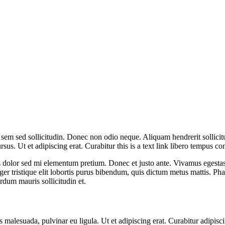
et sem sed sollicitudin. Donec non odio neque. Aliquam hendrerit solli
sus. Ut et adipiscing erat. Curabitur this is a text link libero tempus co
ittis dolor sed mi elementum pretium. Donec et justo ante. Vivamus egest
ger tristique elit lobortis purus bibendum, quis dictum metus mattis. Pha
erdum mauris sollicitudin et.
us malesuada, pulvinar eu ligula. Ut et adipiscing erat. Curabitur adipi