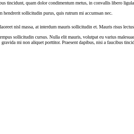
ibus tincidunt, quam dolor condimentum metus, in convallis libero ligula
m hendrerit sollicitudin purus, quis rutrum mi accumsan nec.
reet nisl massa, at interdum mauris sollicitudin et. Mauris risus lectus, t
empus sollicitudin cursus. Nulla elit mauris, volutpat eu varius malesuad
avida mi non aliquet porttitor. Praesent dapibus, nisi a faucibus tinci