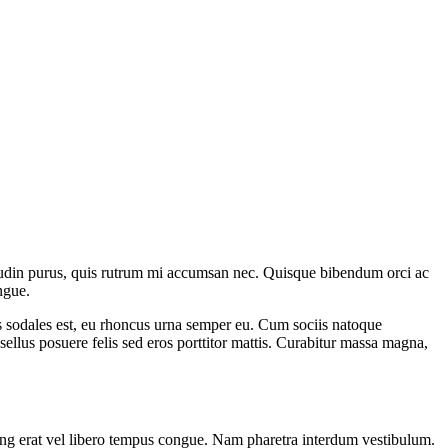
citudin purus, quis rutrum mi accumsan nec. Quisque bibendum orci ac
ngue.
as sodales est, eu rhoncus urna semper eu. Cum sociis natoque
sellus posuere felis sed eros porttitor mattis. Curabitur massa magna,
scing erat vel libero tempus congue. Nam pharetra interdum vestibulum.