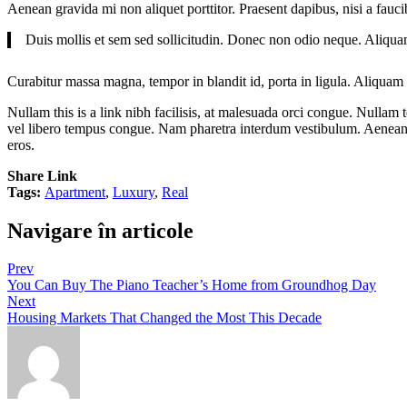
Aenean gravida mi non aliquet porttitor. Praesent dapibus, nisi a fauc
Duis mollis et sem sed sollicitudin. Donec non odio neque. Aliqua
Curabitur massa magna, tempor in blandit id, porta in ligula. Aliquam lao
Nullam this is a link nibh facilisis, at malesuada orci congue. Nullam t
vel libero tempus congue. Nam pharetra interdum vestibulum. Aenean gr
eros.
Share Link
Tags:
Apartment
,
Luxury
,
Real
Navigare în articole
Prev
You Can Buy The Piano Teacher’s Home from Groundhog Day
Next
Housing Markets That Changed the Most This Decade